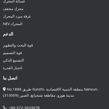
غسالة المحرك
محرك مجفف
غرفة مبرد المحرك
NEV المحرك
الدعم
قوة البحث والتطوير
قوة التصميم
التصنيع الذكي
اختبار القدرة
اتصل بنا
No.1888 طريق Xunzhi، منطقة التنمية الاقتصادية Nanxun،
مدينة هوزو، مقاطعة تشجيانغ، الصين (313009)
+86-572-3033678