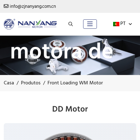
biblioteca
info@zjnanyang.com.cn
PT
motora de
aparelhos
Casa
Produtos
Front Loading WM Motor
domésticos
DD Motor