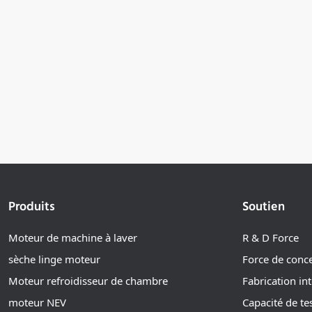
Produits
Soutien
Moteur de machine à laver
R & D Force
sèche linge moteur
Force de conc
Moteur refroidisseur de chambre
Fabrication int
moteur NEV
Capacité de te