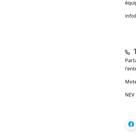
équi
info
Part
l'en
Mote
NEV 