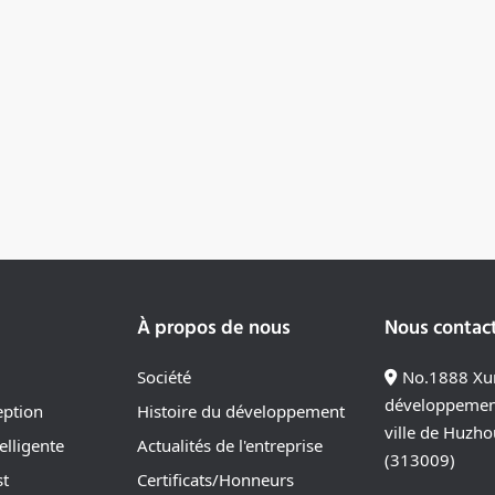
À propos de nous
Nous contac
Société
No.1888 Xun
développemen
eption
Histoire du développement
ville de Huzho
elligente
Actualités de l'entreprise
(313009)
st
Certificats/Honneurs