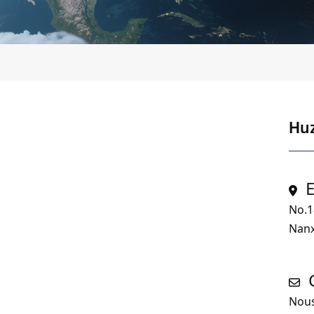
Huz
No.1
Nanx
Nous