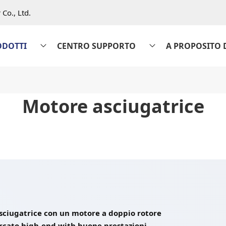
Co., Ltd.
ODOTTI
CENTRO SUPPORTO
A PROPOSITO 
Motore asciugatrice
asciugatrice con un motore a doppio rotore
rcato high-end.with buone prestazioni,