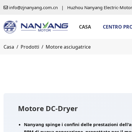
info@zjnanyang.com.cn
|
Huzhou Nanyang Electric-Motor 
CASA
CENTRO PR
Casa
Prodotti
Motore asciugatrice
Motore DC-Dryer
Nanyang spinge i confini delle prestazioni dell'
BPM di nuova generazione, progettato per il me