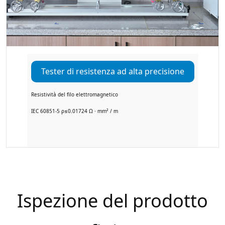
Pacchetto un mese / ogni marzo / giugno
campionamento di scorrimento, un totale di
34 categorie, più di 60 bambini, formando “
progettazione – tecnologia – produzione”
piattaforma a circuito chiuso per motori
Tester di resistenza ad alta precisione
2025 ad alta densità di potenza, lunga durata
Resistività del filo elettromagnetico
e obiettivi a basso rumore forniscono
IEC 60851-5 ρ≤0.01724 Ω · mm² / m
supporto digitale.
Ispezione del prodotto